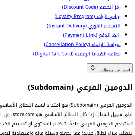
رمز الخصم (Discount Code)
برنامج الولاء (Loyalty Program)
التسليم الفوري (Instant Delivery)
رابط الدفع (Payment Link)
سياسة الإلغاء (Cancellation Policy)
بطاقة الهدايا الرقمية (Digital Gift Card)
ابحث عن مصطلح ...
الدومين الفرعي (Subdomain)
الدومين الفرعي (Subdomain) هو امتداد لاسم النطاق الأساسي يُستخدم لإنشاء قسم مستقل داخل الموقع الإلكتروني، مع احتفاظه بالارتباط بالدومين الرئيسي.
على سبيل المثال: إذا كان النطاق الأساسي هو store.com، فإن الدومين الفرعي يمكن أن يكون blog.store.com أو academy.store.com.
يُستخدم الدومين الفرعي عادةً لتنظيم المحتوى أو تقسيم الخدم
يتطلب شراء نطاق جديد؛ مما يجعله وسيلة مرنة واقتصادية لتوسي